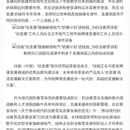
直播间的搭建对疫情常态化情况下学校教学任务的顺利推进、学生课时
的保障起到重要作用。而且还能录制更多课程以丰富教学资源。而且‘佳
直播’的操作非常简单，老师经过简单熟悉就能够在课件、直播画面等不
同内容间切换，一个人就能上手。”
“佳直播”工作人员向北京市电气工程学校网课直播间工作人员演示
操作设备
教师自己就能完成课件和多个直播画面之间的自由切换
佳能（中国）“佳直播”项目经理赵英俊也表示，“佳能正在与更多网
课直播领域的优秀品牌沟通洽谈，未来将有更多的产品加入‘佳直播’高
清直播解决方案阵营，为学校网课直播提供一站式的、高端的直播解决
方案”。
作为现代国民教育体系的重要组成部分，职业教育在实施科教兴国
战略和人才强国战略中具有特殊地位，且越来越收到国家重视。在近期
发布的《关于推动现代职业教育高质量发展的意见》中，“推动现代职
业教育高质量发展”已经成为重要议题。全球能源管理和自动化领域的
数字化转型专家施耐德电气，始终走在职业教育发展和职业人才培养的
前列，自“碧播职业教育计划”启动,迄今已同全国范围内的78所学校建立