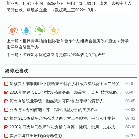
新业务。佳能（中国）深深植根于中国市场，致力于成为一家被中国人
民所信赖、尊敬的企业。（数据截止至2022年3月）
上一篇：
世界青年领袖-国际教育合作计划组委会挂牌仪式暨国际升学
指导峰会隆重举办
下一篇：
陈茂斌家庭超常教育是解决”钱学森之问“的希望
猜你还喜欢
硬核实力!南阳职业学院斩获三创赛乡村振兴实战赛全国二等奖
08-07
2026年福建 GEO 软文发稿服务商｜慧品宣：以 AI 技术赋能品牌全域传播
08-07
河南测绘职业学院：融媒聚力守阵地 数字赋能育新人
08-05
公办与民办如何选：齐工程应用型办学的实践样本
08-03
福建GEO发稿平台怎么选？两大本土合规推广平台实测推荐
07-31
2026年四大热门教师节礼盒横向测评：健康、实用、走心成为核心关键词
07-30
实验室与稻田展现的青春色彩
07-27