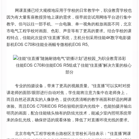
网课直播已经大规模地应用于学校的日常教学中，职业教育学校也
因为有大量客座教授异地上课的需求，很早就尝试用网络平台进行集中
教学。但与以往一部手机、一台电脑、单一视角的粗放画面不同，北京
市电气工程学校对画面、色彩、声音等有了更高的要求。结合学校的课
程特点，佳能此次提供“佳直播”系统，主机分别采用佳能4K数字电影摄
影机EOS C70和佳能全画幅专微相机EOS R5。
佳能EOS C70和佳能EOS R5组成了佳能“佳直播”解决方案的核心
部分
专业的拍摄设备，带来了更高的视频质量。“佳直播”可以实时对授
课老师的面部/眼部进行自动对焦，学生能将注意力集中在老师身上，
而且自然还原真实的人像肤色，提供优质清晰的教学画面和舒适的网课
体验。而且EOS C70和EOS R5在较暗的室内光线中，也能拍摄并输出
明亮的画面，配合佳能镜头独有的防炫光技术，能减少室内照明系统带
来的杂乱光线，确保舒适的观看体验，降低了对直播环境光线的要求。
北京市电气工程学校将台路校区主管校长冯佳表示：“‘佳直播’网课