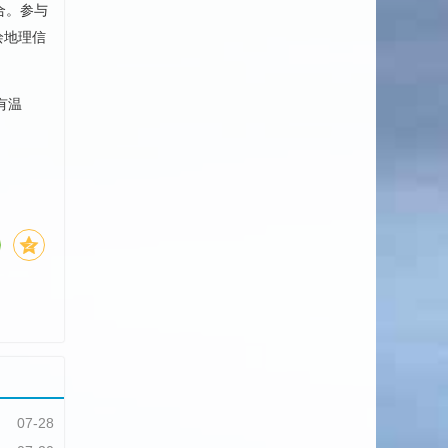
合。参与
绘地理信
有温
07-28