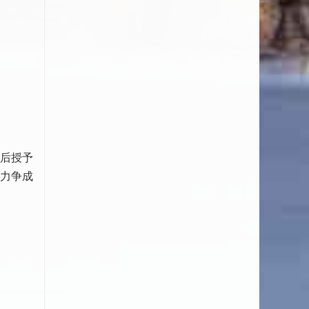
随后授予
，力争成