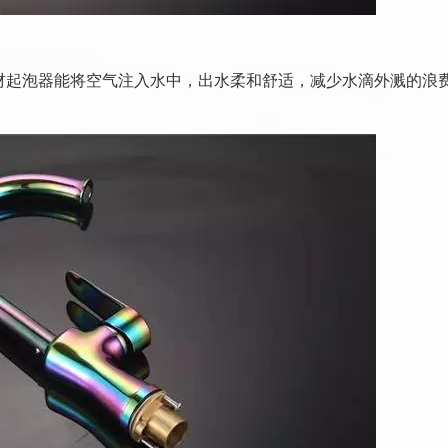
材起泡器能将空气注入水中，出水柔和舒适，减少水滴外溅的浪