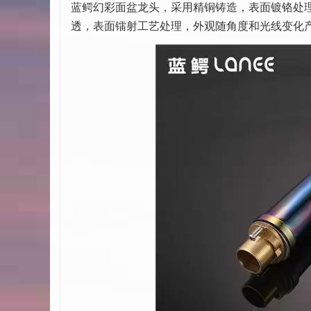
蓝鳄幻彩面盆龙头，采用精铜铸造，表面镀铬处
透，表面镭射工艺处理，外观随角度和光线变化