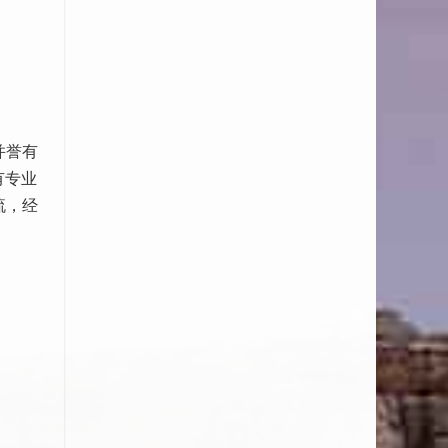
并誉有
有专业
流，经