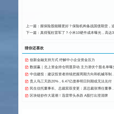
上一篇：
握保险股能睡更好？保险机构备战国债期货，
下一篇：
真得冤枉雷军了？小米10硬件成本曝光，高达3
猜你还喜欢
创新金融支持方式 纾解中小企业资金压力
数据赢｜北上资金持仓明显异动 主力潜伏个股名单曝
中信建投：建议投资者持续把握周期方向和机械等制造方向
贵人鸟三天跌20%，6.47亿债券明日到期或无法兑付
民生信托董事长、总裁双双变更：原总裁张博任董事长，田吉申接任总裁
区块链炒作大退潮！迅雷带头杀跌 A股打出澄清牌