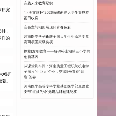
实践未来教育纪实
体拓宽
“正美文旅杯”​2026海峡两岸大学生篮球赛
莆田收官
实验室与稻田展现的青春色彩
安排，
河南医专学子斩获全国大学生生命科学竞
条件的
赛两项国家级奖项
探校|发现教育——解码松山湖第三小学的
创新基因
从课堂到车间：河南质量工程职院机电学
子深入“小巨人”企业，交出8份青春“智
大幅扩
造”答卷
较强。
河南医学高等专科学校基础医学部直属党
支部“红烛先锋”党建品牌创建纪实