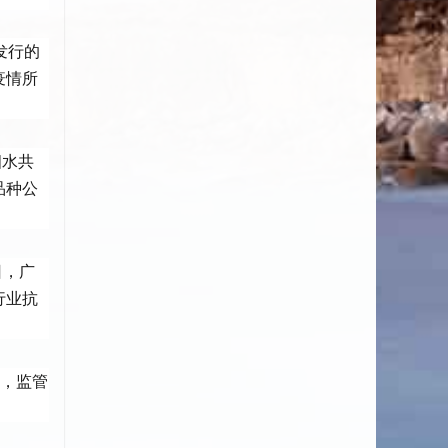
发行的
疫情所
四水共
品种公
日，广
行业抗
议，监管