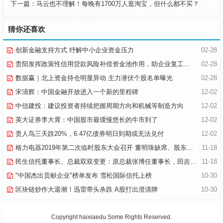
下一篇：
马云也不理解！每晚有1700万人逛淘宝，但什么都不买？
猜你还喜欢
创新金融支持方式 纾解中小企业资金压力
02-28
贵阳发挥政策性信用贷款风险补偿资金池作用，助企业复工战“疫”
02-28
数据赢｜北上资金持仓明显异动 主力潜伏个股名单曝光
02-28
宋清辉：中国金融开放进入一个新的里程碑
12-02
中信建投：建议投资者持续把握周期方向和机械等制造方向
12-02
英大证券李大霄：中国股市最缓慢悠长的牛市到了
12-02
贵人鸟三天跌20%，6.47亿债券明日到期或无法兑付
12-02
格力电器2019年第二次临时股东大会召开 董明珠缺席、股东交流环节取消
11-18
民生信托董事长、总裁双双变更：原总裁张博任董事长，田吉申接任总裁
11-18
"中国杰出贡献企业"榜单发布 雪松国际信托上榜
10-30
区块链炒作大退潮！迅雷带头杀跌 A股打出澄清牌
10-30
Copyright haixiaedu.Some Rights Reserved.