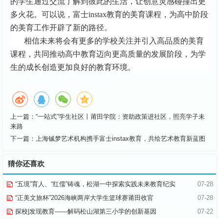
的学生通过交流了解到彼此的生活，让创意灵感碰撞出更
多火花。可以说，富士instax教育的美育课程，为高中阶段
的美育工作开辟了新的路径。
相信未来将会有更多的学校关注并引入高品质的美育
课程，共同推动高中教育迈向更高质量的发展阶段，为学
生的成长创造更加良好的教育环境。
上一篇：
“一站式”学生社区丨莆田学院：资助政策进社区，照亮学子未
来路
下一篇：
上海铖梦艺术机构携手富士instax教育，共绘艺术教育新蓝图
猜你还喜欢
“五境”育人、“红儒”铸魂，松湖一中探索实践未来教育纪实
07-28
“正美文旅杯”​2026海峡两岸大学生篮球赛莆田收官
07-28
探校|发现教育——解码松山湖第三小学的创新基因
07-22