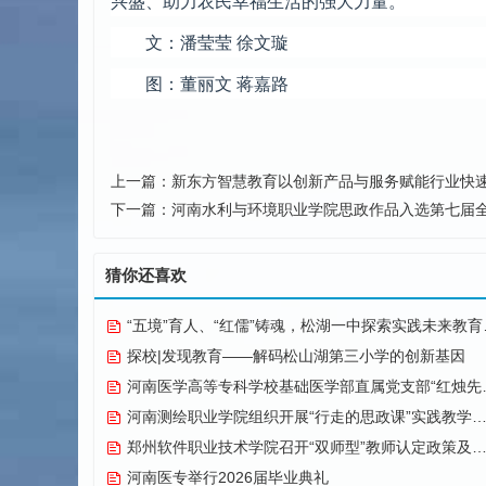
兴盛、助力农民幸福生活的强大力量。
文：潘莹莹 徐文璇
图：董丽文 蒋嘉路
上一篇：
新东方智慧教育以创新产品与服务赋能行业快
下一篇：
河南水利与环境职业学院思政作品入选第七届
猜你还喜欢
“五境”育人、“红儒”铸魂，松湖一中探索实践未来教育纪实
探校|发现教育——解码松山湖第三小学的创新基因
河南医学高等专科学校基础医学部直属党支部“红烛先锋”党建品牌创建纪实
河南测绘职业学院组织开展“行走的思政课”实践教学活动
郑州软件职业技术学院召开“双师型”教师认定政策及企业实践专项解读会议
河南医专举行2026届毕业典礼