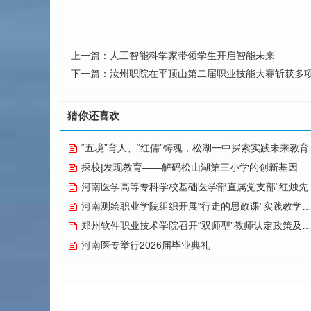
上一篇：
人工智能科学家带领学生开启智能未来
下一篇：
汝州职院在平顶山第二届职业技能大赛斩获多
猜你还喜欢
“五境”育人、“红儒”铸魂，松湖一中探索实践未来教育纪实
探校|发现教育——解码松山湖第三小学的创新基因
河南医学高等专科学校基础医学部直属党支部“红烛先锋”党建品牌创建纪实
河南测绘职业学院组织开展“行走的思政课”实践教学活动
郑州软件职业技术学院召开“双师型”教师认定政策及企业实践专项解读会议
河南医专举行2026届毕业典礼