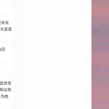
完全在
部分是是
内完
生提供安
立和运营
心为他