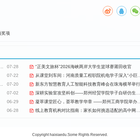
项奖项
07-28
“正美文旅杯”​2026海峡两岸大学生篮球赛莆田收官
07-22
从课堂到车间：河南质量工程职院机电学子深入“小巨人”企业，交出8份青春“智造”答卷
07-20
新东方智慧教育人工智能科技教育峰会在珠海横琴举
07-02
深耕实验室攻坚科创——郑州经贸学院学子自研仿生机械手
06-29
凝萃课堂匠心，荟萃教学华章 ——郑州工商学院举办2026年优秀教学材料展览会
06-28
线上教育机构对比指南：家长如何挑选适配的高中网课品牌
Copyright haixiaedu.Some Rights Reserved.