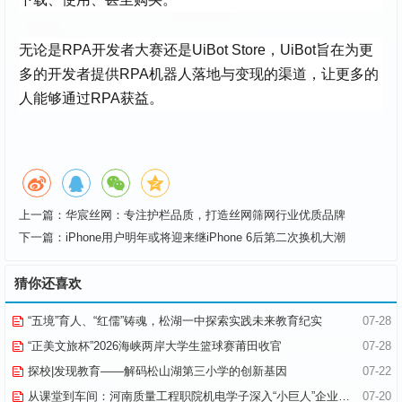
无论是RPA开发者大赛还是UiBot Store，UiBot旨在为更
多的开发者提供RPA机器人落地与变现的渠道，让更多的
人能够通过RPA获益。
上一篇：
华宸丝网：专注护栏品质，打造丝网筛网行业优质品牌
下一篇：
iPhone用户明年或将迎来继iPhone 6后第二次换机大潮
猜你还喜欢
“五境”育人、“红儒”铸魂，松湖一中探索实践未来教育纪实
07-28
“正美文旅杯”​2026海峡两岸大学生篮球赛莆田收官
07-28
探校|发现教育——解码松山湖第三小学的创新基因
07-22
从课堂到车间：河南质量工程职院机电学子深入“小巨人”企业，交出8份青春“智造”答卷
07-20