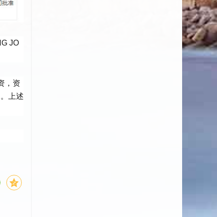
 JO
资，资
定。上述