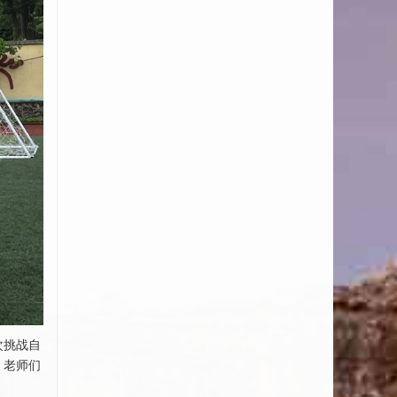
次挑战自
，老师们