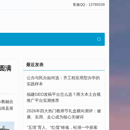
客服QQ：13789339
最近发表
圆满
公办与民办如何选：齐工程应用型办学的
实践样本
福建GEO发稿平台怎么选？两大本土合规
推广平台实测推荐
体教融合
南靖县第
2026年四大热门教师节礼盒横向测评：健
康、实用、走心成为核心关键词
“五境”育人、“红儒”铸魂，松湖一中探索