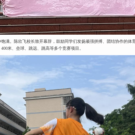
神饱满。陈欣飞校长致开幕辞，鼓励同学们发扬顽强拼搏、团结协作的体
、400米、垒球、跳远、跳高等多个竞赛项目。