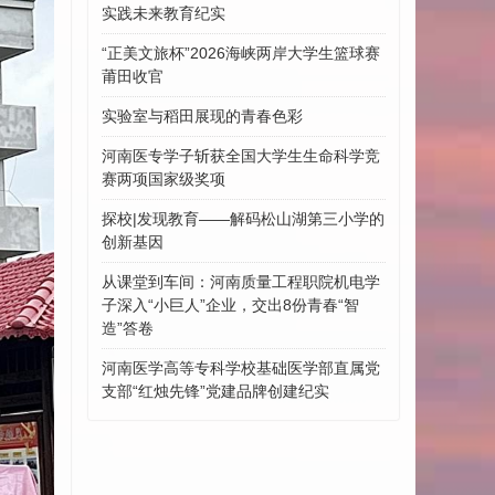
实践未来教育纪实
“正美文旅杯”​2026海峡两岸大学生篮球赛
莆田收官
实验室与稻田展现的青春色彩
河南医专学子斩获全国大学生生命科学竞
赛两项国家级奖项
探校|发现教育——解码松山湖第三小学的
创新基因
从课堂到车间：河南质量工程职院机电学
子深入“小巨人”企业，交出8份青春“智
造”答卷
河南医学高等专科学校基础医学部直属党
支部“红烛先锋”党建品牌创建纪实