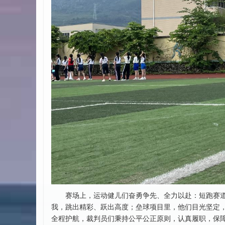
赛场上，运动健儿们奋勇争先、全力以赴：短跑赛
我，跳出精彩、跃出高度；垒球项目里，他们目光坚定
全程护航，裁判员们秉持公平公正原则，认真履职，保