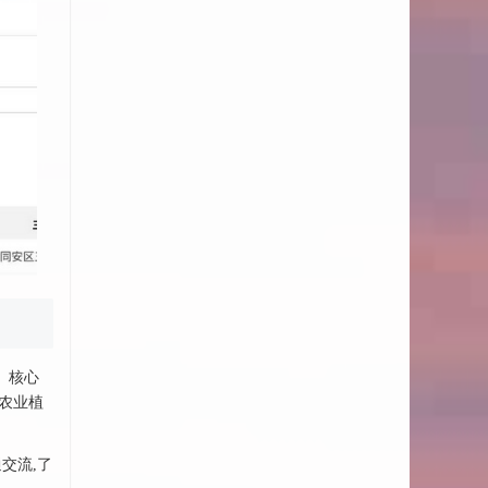
。核心
农业植
交流,了