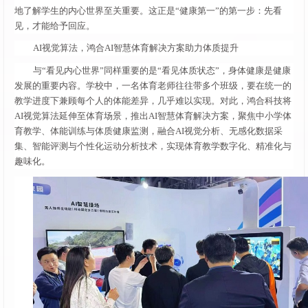
地了解学生的内心世界至关重要。这正是“健康第一”的第一步：先看
见，才能给予回应。
AI视觉算法，鸿合AI智慧体育解决方案助力体质提升
与“看见内心世界”同样重要的是“看见体质状态”，身体健康是健康
发展的重要内容。学校中，一名体育老师往往带多个班级，要在统一的
教学进度下兼顾每个人的体能差异，几乎难以实现。对此，鸿合科技将
AI视觉算法延伸至体育场景，推出AI智慧体育解决方案，聚焦中小学体
育教学、体能训练与体质健康监测，融合AI视觉分析、无感化数据采
集、智能评测与个性化运动分析技术，实现体育教学数字化、精准化与
趣味化。