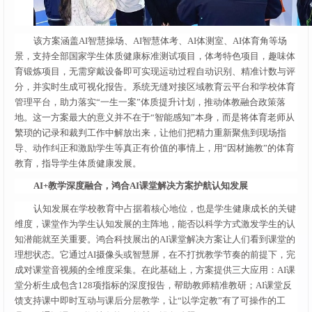
该方案涵盖AI智慧操场、AI智慧体考、AI体测室、AI体育角等场
景，支持全部国家学生体质健康标准测试项目，体考特色项目，趣味体
育锻炼项目，无需穿戴设备即可实现运动过程自动识别、精准计数与评
分，并实时生成可视化报告。系统无缝对接区域教育云平台和学校体育
管理平台，助力落实“一生一案”体质提升计划，推动体教融合政策落
地。这一方案最大的意义并不在于“智能感知”本身，而是将体育老师从
繁琐的记录和裁判工作中解放出来，让他们把精力重新聚焦到现场指
导、动作纠正和激励学生等真正有价值的事情上，用“因材施教”的体育
教育，指导学生体质健康发展。
AI+教学深度融合，鸿合AI课堂解决方案护航认知发展
认知发展在学校教育中占据着核心地位，也是学生健康成长的关键
维度，课堂作为学生认知发展的主阵地，能否以科学方式激发学生的认
知潜能就至关重要。鸿合科技展出的AI课堂解决方案让人们看到课堂的
理想状态。它通过AI摄像头或智慧屏，在不打扰教学节奏的前提下，完
成对课堂音视频的全维度采集。在此基础上，方案提供三大应用：AI课
堂分析生成包含128项指标的深度报告，帮助教师精准教研；AI课堂反
馈支持课中即时互动与课后分层教学，让“以学定教”有了可操作的工