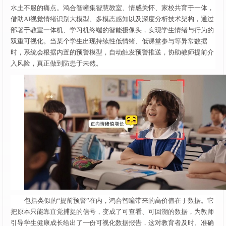
水土不服的痛点。鸿合智瞳集智慧教室、情感关怀、家校共育于一体，
借助AI视觉情绪识别大模型、多模态感知以及深度分析技术架构，通过
部署于教室一体机、学习机终端的智能摄像头，实现学生情绪与行为的
双重可视化。当某个学生出现持续性低情绪、低课堂参与等异常数据
时，系统会根据内置的预警模型，自动触发预警推送，协助教师提前介
入风险，真正做到防患于未然。
包括类似的“提前预警”在内，鸿合智瞳带来的高价值在于数据。它
把原本只能靠直觉捕捉的信号，变成了可查看、可回溯的数据，为教师
引导学生健康成长给出了一份可视化数据报告，这对教育者及时、准确