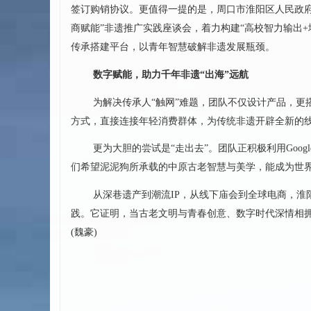
签订购销协议。更值得一提的是，周口市淮阳区人民政府
商赋能”非遗推广实践座谈会，着力构建“高校智力输出
传承搭建平台，以青年智慧破解非遗发展瓶颈。
数字赋能，助力千年非遗“出海”远航
为解决传承人“触网”难题，团队不仅设计产品，
方式，直接连接年轻消费群体，为传统非遗开辟全新的
更为大胆的尝试是“走出去”。团队正积极利用Goo
们希望泥泥狗所承载的中原古老智慧与美学，能成为世界
从深巷遗产到潮流IP，从线下庙会到全球电商，淮阳
践。它证明，当古老文明与青春创意、数字时代深情相拥
(魏豪)