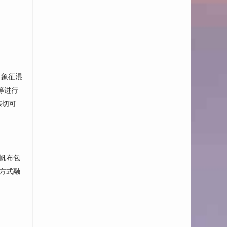
，象征混
等进行
亲切可
艺帆布包
的方式融