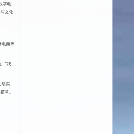
数字电
参与文化
播电商等
。“我
生动实
璨篇章。