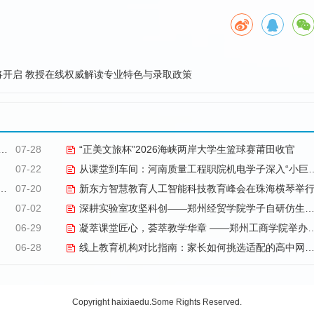
开启 教授在线权威解读专业特色与录取政策
07-28
“正美文旅杯”​2026海峡两岸大学生篮球赛莆田收官
07-22
从课堂到车间：河南质量工程职院机电学子深入“小巨人”企业，交出8份青春“智造”答卷
07-20
新东方智慧教育人工智能科技教育峰会在珠海横琴举
07-02
深耕实验室攻坚科创——郑州经贸学院学子自研仿生机械手
06-29
凝萃课堂匠心，荟萃教学华章 ——郑州工商学院举办2026年优秀教学材料展览会
06-28
线上教育机构对比指南：家长如何挑选适配的高中网课品牌
Copyright haixiaedu.Some Rights Reserved.