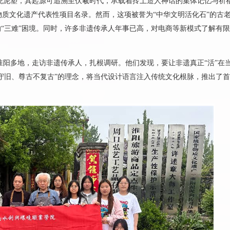
传统泥塑，其起源可追溯至伏羲时代，承载着抟土造人神话的集体记忆与祈
物质文化遗产代表性项目名录。然而，这项被誉为“中华文明活化石”的古
的“三难”困境。同时，许多非遗传承人年事已高，对电商等新模式了解有
淮阳多地，走访非遗传承人，扎根调研。他们发现，要让非遗真正“活”在
不守旧、尊古不复古”的理念，将当代设计语言注入传统文化根脉，推出了