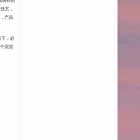
福纳祥的
老技艺，
限，产品
当下，必
首个泥泥