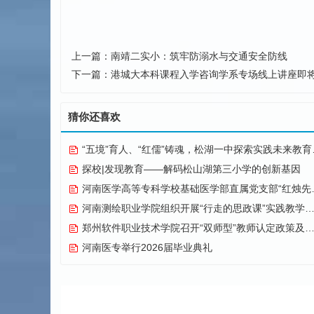
上一篇：
南靖二实小：筑牢防溺水与交通安全防线
下一篇：
港城大本科课程入学咨询学系专场线上讲座即将
猜你还喜欢
“五境”育人、“红儒”铸魂，松湖一中探索实践未来教育纪实
探校|发现教育——解码松山湖第三小学的创新基因
河南医学高等专科学校基础医学部直属党支部“红烛先锋”党建品牌创建纪实
河南测绘职业学院组织开展“行走的思政课”实践教学活动
郑州软件职业技术学院召开“双师型”教师认定政策及企业实践专项解读会议
河南医专举行2026届毕业典礼