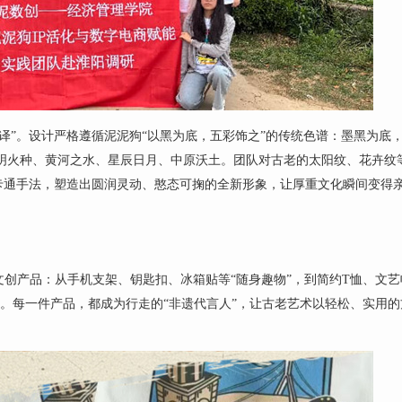
“转译”。设计严格遵循泥泥狗“以黑为底，五彩饰之”的传统色谱：墨黑为底
明火种、黄河之水、星辰日月、中原沃土。团队对古老的太阳纹、花卉纹
卡通手法，塑造出圆润灵动、憨态可掬的全新形象，让厚重文化瞬间变得
的文创产品：从手机支架、钥匙扣、冰箱贴等“随身趣物”，到简约T恤、文
”。每一件产品，都成为行走的“非遗代言人”，让古老艺术以轻松、实用