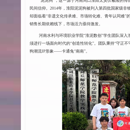
“泥泥狗”，这一源于河南周口淮阳太昊伏羲陵的
民间信仰。2014年，淮阳泥泥狗被列入第四批国家级非
却面临着“非遗文化传承难、市场转化难、青年认同难”
销售长期依赖线下，市场活力亟待激发。
河南水利与环境职业学院“淮泥数创”学生团队深入
须进行一场面向时代的“创造性转化”。团队秉持“守正
狗潮流IP形象——卡通兔“南南”。