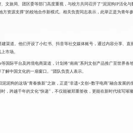
、文旅局、团区委等部门高度重视，与校方共同召开了“泥泥狗IP活化与
+地方资源支撑”的校地合作新模式。相关负责同志表示，此举正是为青年
更搭建渠道。他们开设了小红书、抖音等社交媒体账号，通过内容分享、直
线上市场。
gle等国际平台及跨境电商渠道，计划将“南南”系列文创产品推广至世界各地
了解中国文化的一扇窗口。”团队负责人表示。
泥泥狗的这场“青春焕新”之旅，正是“非遗+文创+数字电商”融合发展的
时，跨越千年的文化“快递”，不仅能被郑重签收，更能在新时代续写璀