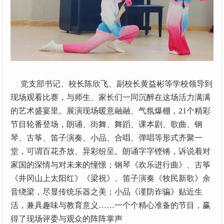
党支部书记、校长陈欣飞、副校长黄益彬等学校领导到
现场观看比赛，与师生、家长们一同沉醉在这场活力满满
的艺术盛宴里。展演现场暖意融融、气氛爆棚，21个精彩
节目轮番登场，朗诵、街舞、舞蹈、课本剧、歌曲、钢
琴、古筝、笛子演奏、小品、合唱、弹唱等形式齐聚一
堂，可谓百花齐放、异彩纷呈。朗诵字字铿锵，诉说着对
家国的深情与对未来的憧憬；钢琴《欢乐进行曲》、古筝
《井冈山上太阳红》《梁祝》、笛子演奏《牧民新歌》余
音绕梁，尽显传统乐器之美；小品《谨防诈骗》贴近生
活，兼具趣味与教育意义……一个个精心准备的节目，赢
得了现场评委与观众的阵阵掌声