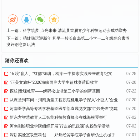
上一篇：
科学筑梦 点亮未来 清流县首届青少年科技运动会成功举办
下一篇：
萌娃嗨玩迎新年 和平一校长白岛第二小学一二年级综合素养
测评创意新玩法
猜你还喜欢
“五境”育人、“红儒”铸魂，松湖一中探索实践未来教育纪实
07-28
“正美文旅杯”​2026海峡两岸大学生篮球赛莆田收官
07-28
探校|发现教育——解码松山湖第三小学的创新基因
07-22
从课堂到车间：河南质量工程职院机电学子深入“小巨人”企业，交出8份青春“智造”答卷
07-20
河南医学高等专科学校基础医学部直属党支部“红烛先锋”党建品牌创建纪实
07-20
新东方智慧教育人工智能科技教育峰会在珠海横琴举行
07-02
河南测绘职业学院组织开展“行走的思政课”实践教学活动
07-02
深耕实验室攻坚科创——郑州经贸学院学子自研仿生机械手
07-01