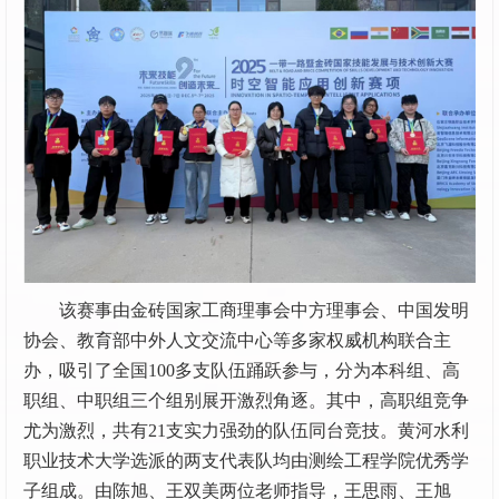
该赛事由金砖国家工商理事会中方理事会、中国发明
协会、教育部中外人文交流中心等多家权威机构联合主
办，吸引了全国100多支队伍踊跃参与，分为本科组、高
职组、中职组三个组别展开激烈角逐。其中，高职组竞争
尤为激烈，共有21支实力强劲的队伍同台竞技。黄河水利
职业技术大学选派的两支代表队均由测绘工程学院优秀学
子组成。由陈旭、王双美两位老师指导，王思雨、王旭