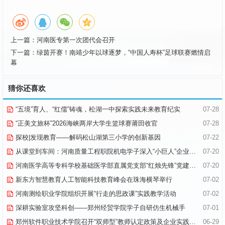
上一篇：
河南医专第一次团代会召开
下一篇：
绿茵开赛！南靖少年以球逐梦，“中国人寿杯”足球联赛燃情启
幕
猜你还喜欢
“五境”育人、“红儒”铸魂，松湖一中探索实践未来教育纪实
07-28
“正美文旅杯”​2026海峡两岸大学生篮球赛莆田收官
07-28
探校|发现教育——解码松山湖第三小学的创新基因
07-22
从课堂到车间：河南质量工程职院机电学子深入“小巨人”企业，交出8份青春“智造”答卷
07-20
河南医学高等专科学校基础医学部直属党支部“红烛先锋”党建品牌创建纪实
07-20
新东方智慧教育人工智能科技教育峰会在珠海横琴举行
07-02
河南测绘职业学院组织开展“行走的思政课”实践教学活动
07-02
深耕实验室攻坚科创——郑州经贸学院学子自研仿生机械手
07-01
郑州软件职业技术学院召开“双师型”教师认定政策及企业实践专项解读会议
06-29