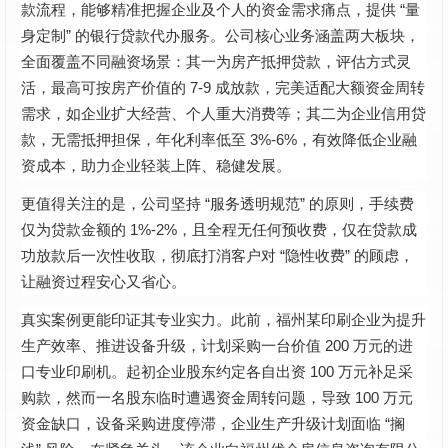
“
款流程，能够精准把握企业及个人的资金需求痛点，提供
量
”
身定制
的银行贷款代办服务。公司核心业务涵盖两大板块，
全面覆盖不同融资场景：其一为房产抵押贷款，评估方式灵
7-9
活，最高可按房产价值的
成放款，完美适配大额资金周转
需求，如企业扩大经营、个人重大消费等；其二为企业信用贷
3%-6%
款，无需抵押担保，年化利率低至
，有效降低企业融
资成本，助力企业轻装上阵、稳健发展。
“
”
更值得关注的是，公司坚持
服务透明规范
的原则，手续费
1%-2%
仅为贷款金额的
，且全程无任何预收费，仅在贷款成
“
”
功放款后一次性收取，彻底打消客户对
隐性收费
的顾虑，
让融资过程安心又省心。
真实案例更能印证其专业实力。此前，福州某印刷企业为提升
200
生产效率、推进设备升级，计划采购一台价值
万元的进
100
口专业印刷机。起初企业股东约定各自出资
万元补足采
100
购款，然而一名股东临时遭遇资金周转问题，导致
万元
“
资金缺口，设备采购进度停滞，企业生产升级计划面临
搁