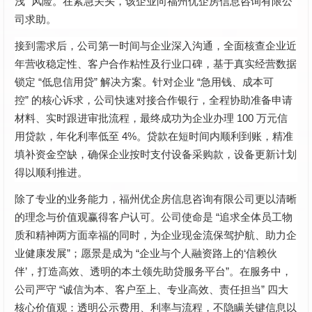
”
浅
风险。在紧急关头，该企业向福州优企房信息咨询有限公
司求助。
接到需求后，公司第一时间与企业深入沟通，全面核查企业近
年营收稳定性、客户合作粘性及行业口碑，基于真实经营数据
“
”
“
锁定
低息信用贷
解决方案。针对企业
急用钱、成本可
”
控
的核心诉求，公司快速对接合作银行，全程协助准备申请
100
材料、实时跟进审批流程，最终成功为企业办理
万元信
4%
用贷款，年化利率低至
。贷款在短时间内顺利到账，精准
填补资金空缺，确保企业按时支付设备采购款，设备更新计划
得以顺利推进。
除了专业的业务能力，福州优企房信息咨询有限公司更以清晰
“
的理念与价值观赢得客户认可。公司使命是
追求全体员工物
质和精神两方面幸福的同时，为企业现金流保驾护航、助力企
”
“
‘
业健康发展
；愿景是成为
企业与个人融资路上的
信赖伙
’
”
伴
，打造高效、透明的本土领先助贷服务平台
。在服务中，
“
”
公司严守
诚信为本、客户至上、专业高效、责任担当
四大
核心价值观：透明公示费用、利率与流程，不隐瞒关键信息以