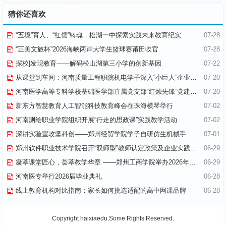
猜你还喜欢
“五境”育人、“红儒”铸魂，松湖一中探索实践未来教育纪实
07-28
“正美文旅杯”​2026海峡两岸大学生篮球赛莆田收官
07-28
探校|发现教育——解码松山湖第三小学的创新基因
07-22
从课堂到车间：河南质量工程职院机电学子深入“小巨人”企业，交出8份青春“智造”答卷
07-20
河南医学高等专科学校基础医学部直属党支部“红烛先锋”党建品牌创建纪实
07-20
新东方智慧教育人工智能科技教育峰会在珠海横琴举行
07-02
河南测绘职业学院组织开展“行走的思政课”实践教学活动
07-02
深耕实验室攻坚科创——郑州经贸学院学子自研仿生机械手
07-01
郑州软件职业技术学院召开“双师型”教师认定政策及企业实践专项解读会议
06-29
凝萃课堂匠心，荟萃教学华章 ——郑州工商学院举办2026年优秀教学材料展览会
06-29
河南医专举行2026届毕业典礼
06-28
线上教育机构对比指南：家长如何挑选适配的高中网课品牌
06-28
Copyright haixiaedu.Some Rights Reserved.