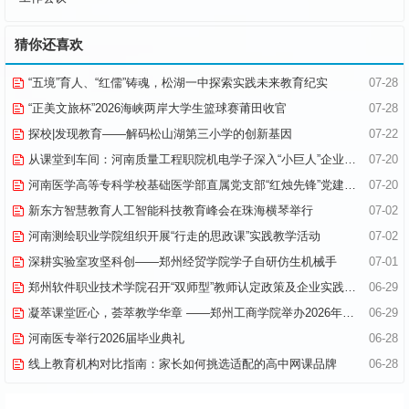
猜你还喜欢
“五境”育人、“红儒”铸魂，松湖一中探索实践未来教育纪实
07-28
“正美文旅杯”​2026海峡两岸大学生篮球赛莆田收官
07-28
探校|发现教育——解码松山湖第三小学的创新基因
07-22
从课堂到车间：河南质量工程职院机电学子深入“小巨人”企业，交出8份青春“智造”答卷
07-20
河南医学高等专科学校基础医学部直属党支部“红烛先锋”党建品牌创建纪实
07-20
新东方智慧教育人工智能科技教育峰会在珠海横琴举行
07-02
河南测绘职业学院组织开展“行走的思政课”实践教学活动
07-02
深耕实验室攻坚科创——郑州经贸学院学子自研仿生机械手
07-01
郑州软件职业技术学院召开“双师型”教师认定政策及企业实践专项解读会议
06-29
凝萃课堂匠心，荟萃教学华章 ——郑州工商学院举办2026年优秀教学材料展览会
06-29
河南医专举行2026届毕业典礼
06-28
线上教育机构对比指南：家长如何挑选适配的高中网课品牌
06-28