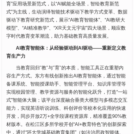
育”应用场景新范式，以“AI赋能全场景，智绘教育新范
式”为主线，生动演绎智能技术驱动下教学方式变革、数据
驱动下教育研究新范式，展示“AI教育智能体”、“AI教研大
模型”、“AI精准教学”、“XR天文元宇宙”四大场景，顺应数
字时代教育变革潮流，助力基础教育高质量发展。
AI教育智能体：从经验驱动到AI驱动——重新定义教
育生产力
当教育回归"教"与"育"的本质，智能工具正在重塑内
容生产方式。东方有线创新推出AI教育智能体，通过智能
备课系统、智能授课助手、智能管理平台、知识库管理等
实现校园管理、教学资源与服务的智能化跃升，打造“一站
式”智能体大脑；该平台深度融合垂类大模型与多模态交互
能力，实现英语听说训练、科创评价等校本化应用的快速
开发，同步开放2万+全学段课程资源库，精准覆盖90%教
材版本。在松江区多所学校开创“AI+教育特色”的创新探索
中，通过“环大学城基础教育集团”（如法治思政智能体、