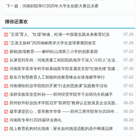
下一篇：
河南职院举行2025年大学生创新大赛总决赛
猜你还喜欢
“五境”育人、“红儒”铸魂，松湖一中探索实践未来教育纪实
07-28
“正美文旅杯”​2026海峡两岸大学生篮球赛莆田收官
07-28
探校|发现教育——解码松山湖第三小学的创新基因
07-22
从课堂到车间：河南质量工程职院机电学子深入“小巨人”企业，交出8份青春“智造”答卷
07-20
河南医学高等专科学校基础医学部直属党支部“红烛先锋”党建品牌创建纪实
07-20
新东方智慧教育人工智能科技教育峰会在珠海横琴举行
07-02
河南测绘职业学院组织开展“行走的思政课”实践教学活动
07-02
深耕实验室攻坚科创——郑州经贸学院学子自研仿生机械手
07-01
郑州软件职业技术学院召开“双师型”教师认定政策及企业实践专项解读会议
06-29
凝萃课堂匠心，荟萃教学华章 ——郑州工商学院举办2026年优秀教学材料展览会
06-29
河南医专举行2026届毕业典礼
06-28
线上教育机构对比指南：家长如何挑选适配的高中网课品牌
06-28