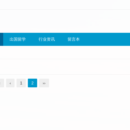
出国留学
行业资讯
留言本
‹
‹
1
2
››